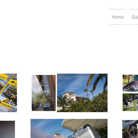
Home
Gal
ent. Touratech