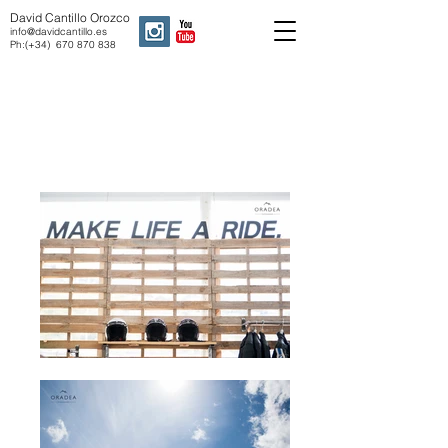
David Cantillo Orozco
info@davidcantillo.es
Ph:(+34)
670 870 838
Motorrad days de BMW