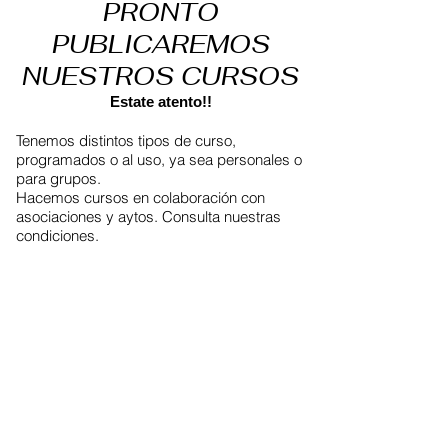
PRONTO
PUBLICAREMOS
NUESTROS CURSOS
Estate atento!!
Tenemos distintos tipos de curso,
programados o al uso, ya sea personales o
para grupos.
Hacemos cursos en colaboración con
asociaciones y aytos. Consulta nuestras
condiciones.
◄
1/1
►
Condiciones generales
/
¡pero no lo es!
parece letra pequeña...
Cada curso tiene unas
condiciones particulares
. Los
precios de los talleres están orientados para grupos
mientras que los cursos son personales. Sin embargo,
los talleres pueden ser personales así como los