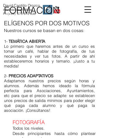
David Cantillo Orozco
FORMACIÓN
info@davidcantillo.es
Ph:(+34)
670 870 838
ELÍGENOS POR DOS MOTIVOS
Nuestros cursos se basan en dos cosas:
1-
TEMÁTICA ABIERTA
Lo primero que haremos antes de un curso es
tomar un café, hablar de fotografía, de tus
necesidades y ver tus fotos. A partir de ahí
estableceremos horarios y temario. ¡Justo a tu
medida!
2-
PRECIOS ADAPTATIVOS
Adaptamos nuestros precios según horas y
alumnos. Además hemos ideado la fórmula
perfecta para Asociaciones, Ayuntamientos,
etc para que el precio se adapte: se establecen
unos precios de salida mínimos para poder elegir
qué paga cada alumno y qué paga la
asociación. ¡Consúltanos!
FOTOGRAFÍA
Todos los niveles.
Desde principiantes hasta cómo plantear